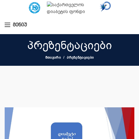
ᲛᲔᲜᲘᲣ
პრეზენტაციები
ᲛᲗᲐᲕᲐᲠᲘ
ᲞᲠᲔᲖᲔᲜᲢᲐᲪᲘᲔᲑᲘ