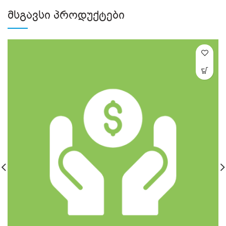
ᲛᲡᲒᲐᲕᲡᲘ ᲞᲠᲝᲓᲣᲥᲢᲔᲑᲘ