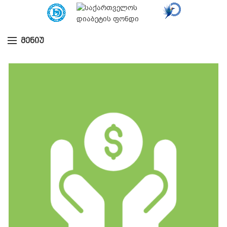
ᲛᲔᲜᲘᲣ