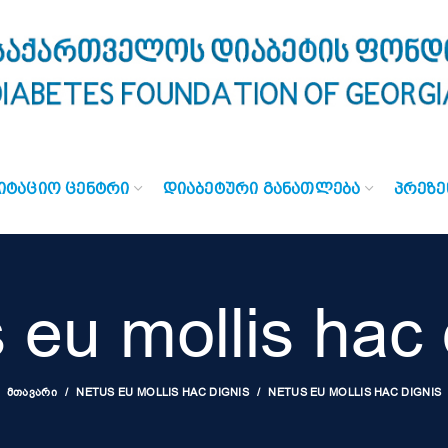
ᲘᲢᲐᲪᲘᲝ ᲪᲔᲜᲢᲠᲘ
ᲓᲘᲐᲑᲔᲢᲣᲠᲘ ᲒᲐᲜᲐᲗᲚᲔᲑᲐ
ᲞᲠᲔᲖᲔ
 eu mollis hac 
ᲛᲗᲐᲕᲐᲠᲘ
NETUS EU MOLLIS HAC DIGNIS
NETUS EU MOLLIS HAC DIGNIS