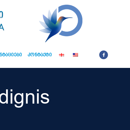
ᲜᲢᲐᲪᲘᲔᲑᲘ
ᲙᲝᲜᲢᲐᲥᲢᲘ
dignis