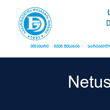
ᲛᲗᲐᲕᲐᲠᲘ
ᲩᲕᲔᲜ ᲨᲔᲡᲐᲮᲔᲑ
ᲡᲐᲠᲔᲐᲑᲘᲚ
Netus