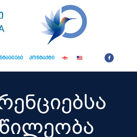
ᲜᲢᲐᲪᲘᲔᲑᲘ
ᲙᲝᲜᲢᲐᲥᲢᲘ
რენციებსა
აწილეობა