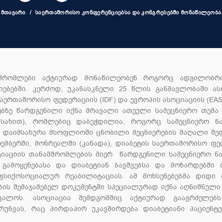
ᲛᲗᲐᲕᲐᲠᲘ
ᲡᲐᲔᲠᲗᲐᲨᲝᲠᲘᲡᲝ ᲙᲝᲜᲤᲔᲠᲔᲜᲪᲘᲔᲑᲡᲐ ᲓᲐ ᲙᲝᲜᲒᲠᲔᲡᲔᲑᲨᲘ ᲛᲝᲜᲐᲬᲘᲚᲔᲝᲑᲐ
მშრომლები აქტიურად მონაწილეობენ როგორც ადგილობრი
ებებში. კერძოდ, უკანასკნელი 25 წლის განმავლობაში ას
აერთაშორისო ფედერაციის (IDF) და ევროპის ასოციაციის (EA
ებზე წარდგენილი იქნა მრავალი ათეული სამეცნიერო თემა
ს სახით), რომლებიც დაბეჭდილია, როგორც სამეცნიერო ნა
მა დაიმსახურა მსოფლიოში ცნობილი მეცნიერების მაღალი შეფ
მბერში, მონრეალში (კანადა), დიაბეტის საერთაშორისო ფე
ციაციის თანამშრომლების მიერ წარდგენილი სამეცნიერო ნა
გამოყენებასა და დიაბეტიან ბავშვებსა და მოზარდებში 
იქოსოციალურ რეაბილიტაციას. ამ მოხსენებებმა დიდი 
ბის შემაჯამებელ დოკუმენტში სპეციალურად იქნა აღნიშნული.
ვალოს. ასოციაცია შემდგომშიც აქტიურად გააგრძელებ
უნვას, რაც პირდაპირ უკავშირდება დიაბეტიანი პაციენტე
აწევას.