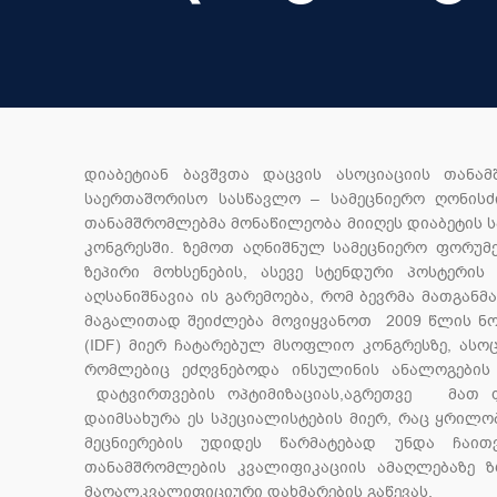
დიაბეტიან ბავშვთა დაცვის ასოციაციის თანა
საერთაშორისო სასწავლო – სამეცნიერო ღონისძი
თანამშრომლებმა მონაწილეობა მიიღეს დიაბეტის ს
კონგრესში. ზემოთ აღნიშნულ სამეცნიერო ფორუმ
ზეპირი მოხსენების, ასევე სტენდური პოსტერი
აღსანიშნავია ის გარემოება, რომ ბევრმა მათგან
მაგალითად შეიძლება მოვიყვანოთ 2009 წლის ნოე
(IDF) მიერ ჩატარებულ მსოფლიო კონგრესზე, ასო
რომლებიც ეძღვნებოდა ინსულინის ანალოგების 
დატვირთვების ოპტიმიზაციას,აგრეთვე მათ ფს
დაიმსახურა ეს სპეციალისტების მიერ, რაც ყრილო
მეცნიერების უდიდეს წარმატებად უნდა ჩაით
თანამშრომლების კვალიფიკაციის ამაღლებაზე ზრ
მაღალკვალიფიციური დახმარების გ