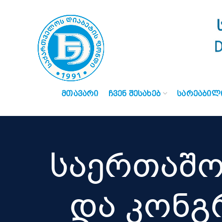
ᲛᲗᲐᲕᲐᲠᲘ
ᲩᲕᲔᲜ ᲨᲔᲡᲐᲮᲔᲑ
ᲡᲐᲠᲔᲐᲑᲘᲚ
საერთაშო
და კონგ